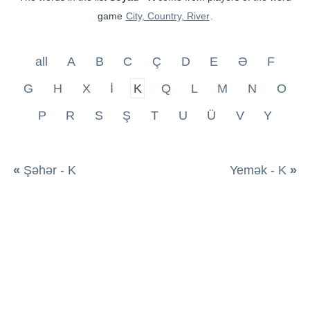
game
City, Country, River
.
all
A
B
C
Ç
D
E
Ə
F
G
H
X
İ
K
Q
L
M
N
O
P
R
S
Ş
T
U
Ü
V
Y
«
Şəhər - K
Yemək - K
»