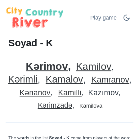
Play game
Soyad - K
Kərimov
Kamilov
Kərimli
Kamalov
Kamranov
Kənanov
Kamilli
Kazımov
Kərimzadə
Kamilova
The words in the list
Soyad - K
come from players of the word