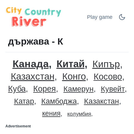
Play game
държава - К
Канада
Китай
Кипър
Казахстан
Конго
Косово
Куба
Корея
Камерун
Кувейт
Катар
Камбоджа
Казакстан
кения
колумбия
Advertisement