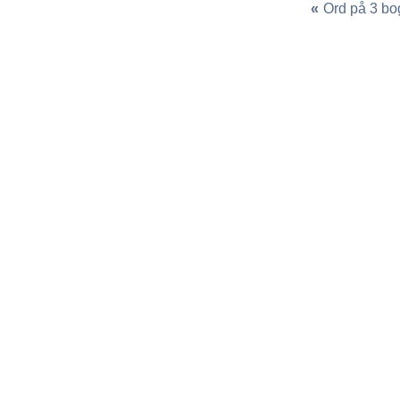
«
Ord på 3 bo