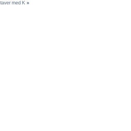
staver med K
»