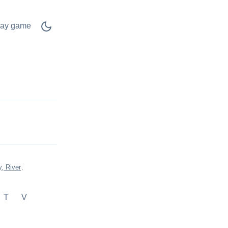
lay game
y, River
.
T
V