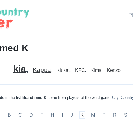
P
 med K
kia
Kappa
kit kat
KFC
Kims
Kenzo
ds in the list
Brand med K
come from players of the word game
City, Countr
A
B
C
D
F
H
I
J
K
M
P
R
S