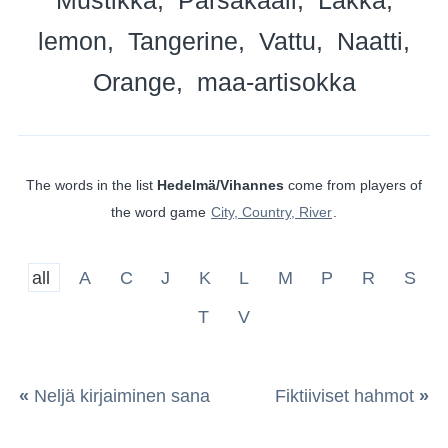
lemon
Tangerine
Vattu
Naatti
Orange
maa-artisokka
The words in the list
Hedelmä/Vihannes
come from players of
the word game
City, Country, River
.
all
A
C
J
K
L
M
P
R
S
T
V
«
Neljä kirjaiminen sana
Fiktiiviset hahmot
»