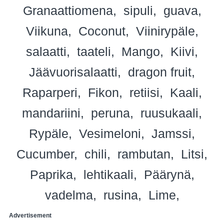
Granaattiomena
sipuli
guava
Viikuna
Coconut
Viinirypäle
salaatti
taateli
Mango
Kiivi
Jäävuorisalaatti
dragon fruit
Raparperi
Fikon
retiisi
Kaali
mandariini
peruna
ruusukaali
Rypäle
Vesimeloni
Jamssi
Cucumber
chili
rambutan
Litsi
Paprika
lehtikaali
Päärynä
vadelma
rusina
Lime
Advertisement