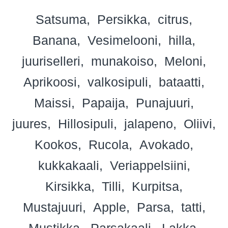
Satsuma
Persikka
citrus
Banana
Vesimelooni
hilla
juuriselleri
munakoiso
Meloni
Aprikoosi
valkosipuli
bataatti
Maissi
Papaija
Punajuuri
juures
Hillosipuli
jalapeno
Oliivi
Kookos
Rucola
Avokado
kukkakaali
Veriappelsiini
Kirsikka
Tilli
Kurpitsa
Mustajuuri
Apple
Parsa
tatti
Mustikka
Parsakaali
Lakka