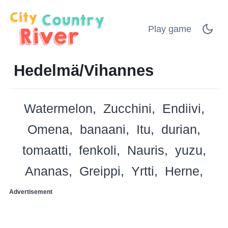
Play game
Hedelmä/Vihannes
Watermelon
Zucchini
Endiivi
Omena
banaani
Itu
durian
tomaatti
fenkoli
Nauris
yuzu
Ananas
Greippi
Yrtti
Herne
Advertisement