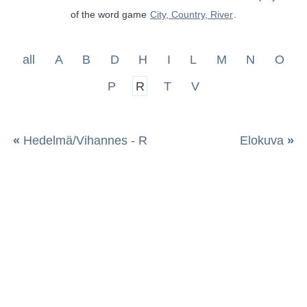
of the word game
City, Country, River
.
all
A
B
D
H
I
L
M
N
O
P
R
T
V
«
Hedelmä/Vihannes - R
Elokuva
»