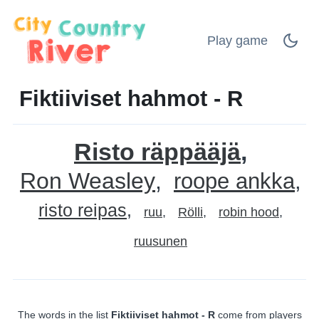
Play game
Fiktiiviset hahmot - R
Risto räppääjä
Ron Weasley
roope ankka
risto reipas
ruu
Rölli
robin hood
ruusunen
The words in the list
Fiktiiviset hahmot - R
come from players