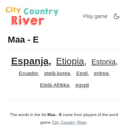
Play game
Maa - E
Espanja
Etiopia
Estonia
Ecuador
etelä-korea
Eesti
eritrea
Etelä-Afrikka
egypti
The words in the list
Maa - E
come from players of the word
game
City, Country, River
.