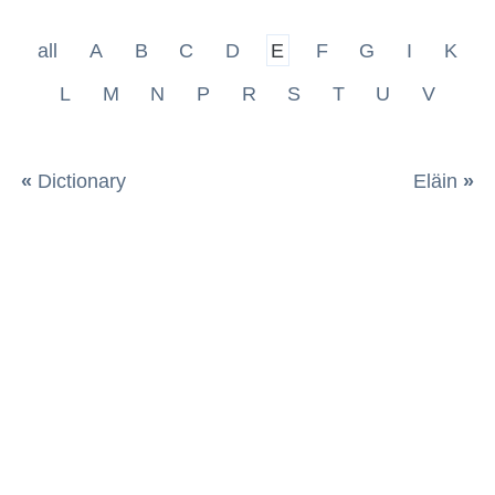
all
A
B
C
D
E
F
G
I
K
L
M
N
P
R
S
T
U
V
«
Dictionary
Eläin
»