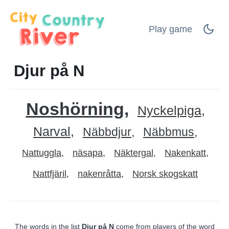
Play game
Djur på N
Noshörning
Nyckelpiga
Narval
Näbbdjur
Näbbmus
Nattuggla
näsapa
Näktergal
Nakenkatt
Nattfjäril
nakenråtta
Norsk skogskatt
The words in the list
Djur på N
come from players of the word