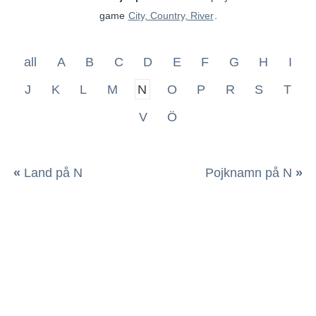
game
City, Country, River
.
all
A
B
C
D
E
F
G
H
I
J
K
L
M
N
O
P
R
S
T
V
Ö
«
Land på N
Pojknamn på N
»