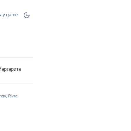
lay game
Маргарита
ntry, River
.