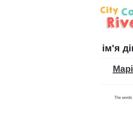
ім'я д
Мар
The words 