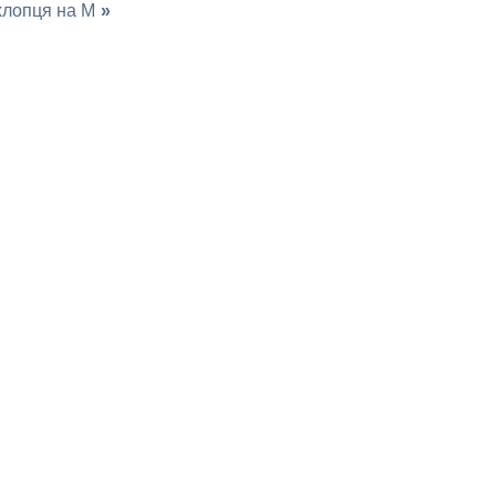
 хлопця на М
»