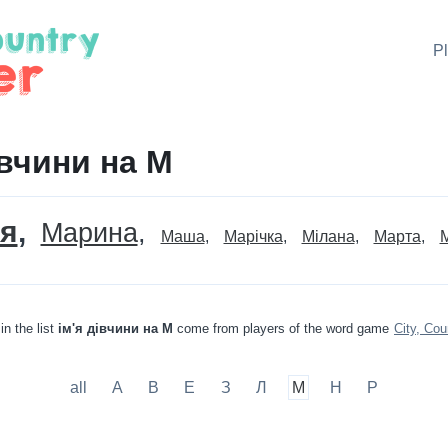
P
івчини на М
ія
Марина
Маша
Марічка
Мілана
Марта
in the list
ім'я дівчини на М
come from players of the word game
City, Cou
all
А
В
Е
З
Л
М
Н
Р