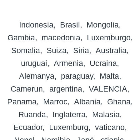
Indonesia
Brasil
Mongolia
Gambia
macedonia
Luxemburgo
Somalia
Suiza
Siria
Australia
uruguai
Armenia
Ucraina
Alemanya
paraguay
Malta
Camerun
argentina
VALENCIA
Panama
Marroc
Albania
Ghana
Ruanda
Inglaterra
Malasia
Ecuador
Luxemburg
vaticano
Nepal
Namibia
Japó
etiopia