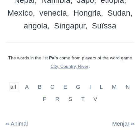
Mexico
venecia
Hongria
Sudan
angola
Singapur
Suïssa
The words in the list
País
come from players of the word game
City, Country, River
.
all
A
B
C
E
G
I
L
M
N
P
R
S
T
V
«
Animal
Menjar
»