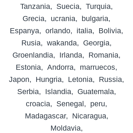
Tanzania
Suecia
Turquia
Grecia
ucrania
bulgaria
Espanya
orlando
italia
Bolivia
Rusia
wakanda
Georgia
Groenlandia
Irlanda
Romania
Estonia
Andorra
marruecos
Japon
Hungria
Letonia
Russia
Serbia
Islandia
Guatemala
croacia
Senegal
peru
Madagascar
Nicaragua
Moldavia