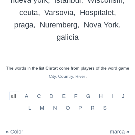
ceuta
Varsovia
Hospitalet
praga
Nuremberg
Nova York
galicia
The words in the list
Ciutat
come from players of the word game
City, Country, River
.
all
A
C
D
E
F
G
H
I
J
L
M
N
O
P
R
S
«
Color
marca
»