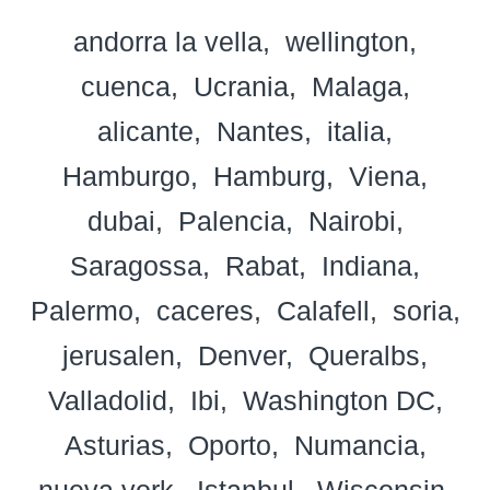
andorra la vella
wellington
cuenca
Ucrania
Malaga
alicante
Nantes
italia
Hamburgo
Hamburg
Viena
dubai
Palencia
Nairobi
Saragossa
Rabat
Indiana
Palermo
caceres
Calafell
soria
jerusalen
Denver
Queralbs
Valladolid
Ibi
Washington DC
Asturias
Oporto
Numancia
nueva york
Istanbul
Wisconsin