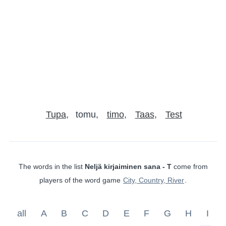
Tupa
tomu
timo
Taas
Test
The words in the list
Neljä kirjaiminen sana - T
come from
players of the word game
City, Country, River
.
all
A
B
C
D
E
F
G
H
I