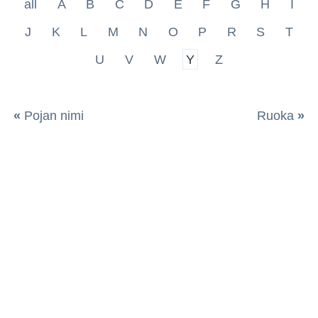
all
A
B
C
D
E
F
G
H
I
J
K
L
M
N
O
P
R
S
T
U
V
W
Y
Z
«
Pojan nimi
Ruoka
»