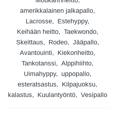
amerikkalainen jalkapallo
Lacrosse
Estehyppy
Keihään heitto
Taekwondo
Skeittaus
Rodeo
Jääpallo
Avantouinti
Kiekonheitto
Tankotanssi
Alppihiihto
Uimahyppy
uppopallo
esteratsastus
Kilpajuoksu
kalastus
Kuulantyöntö
Vesipallo