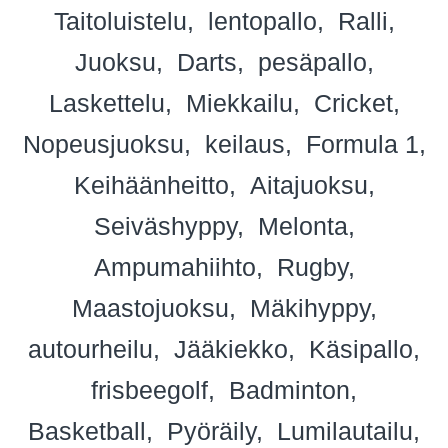
Taitoluistelu
lentopallo
Ralli
Juoksu
Darts
pesäpallo
Laskettelu
Miekkailu
Cricket
Nopeusjuoksu
keilaus
Formula 1
Keihäänheitto
Aitajuoksu
Seiväshyppy
Melonta
Ampumahiihto
Rugby
Maastojuoksu
Mäkihyppy
autourheilu
Jääkiekko
Käsipallo
frisbeegolf
Badminton
Basketball
Pyöräily
Lumilautailu