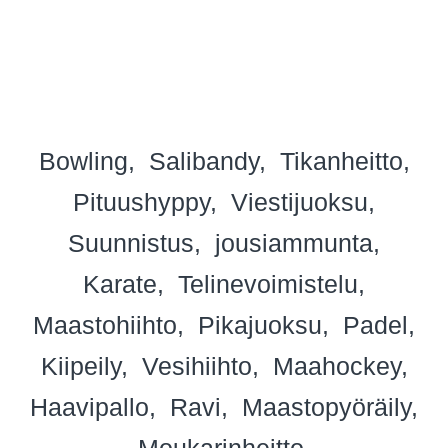
Bowling
Salibandy
Tikanheitto
Pituushyppy
Viestijuoksu
Suunnistus
jousiammunta
Karate
Telinevoimistelu
Maastohiihto
Pikajuoksu
Padel
Kiipeily
Vesihiihto
Maahockey
Haavipallo
Ravi
Maastopyöräily
Moukarinheitto