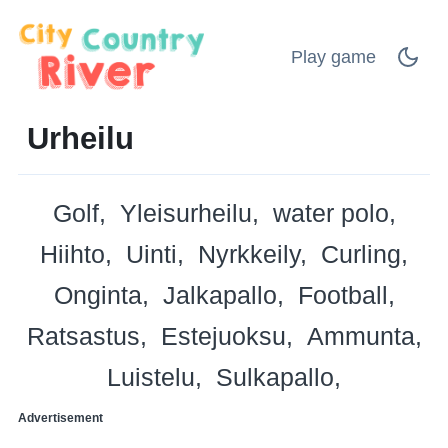
Play game
Urheilu
Golf
Yleisurheilu
water polo
Hiihto
Uinti
Nyrkkeily
Curling
Onginta
Jalkapallo
Football
Ratsastus
Estejuoksu
Ammunta
Luistelu
Sulkapallo
Advertisement