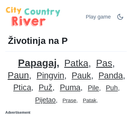
Play game
Životinja na P
Papagaj
Patka
Pas
Paun
Pingvin
Pauk
Panda
Ptica
Puž
Puma
Pile
Puh
Pijetao
Prase
Patak
Advertisement