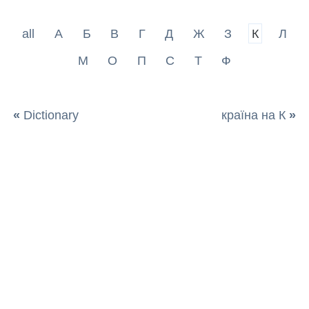
all
А
Б
В
Г
Д
Ж
З
К
Л
М
О
П
С
Т
Ф
«
Dictionary
країна на К
»