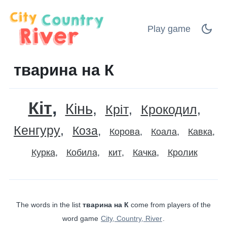
Play game
тварина на К
Кіт
Кінь
Кріт
Крокодил
Кенгуру
Коза
Корова
Коала
Кавка
Курка
Кобила
кит
Качка
Кролик
The words in the list
тварина на К
come from players of the
word game
City, Country, River
.