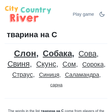
Play game
тварина на С
Слон
Собака
Сова
Свиня
Скунс
Сом
Сорока
Страус
Синиця
Саламандра
сарна
The words in the list
тварина на С
come from players of the