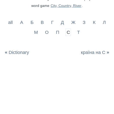
word game
City, Country, River
.
all
А
Б
В
Г
Д
Ж
З
К
Л
М
О
П
С
Т
«
Dictionary
країна на С
»