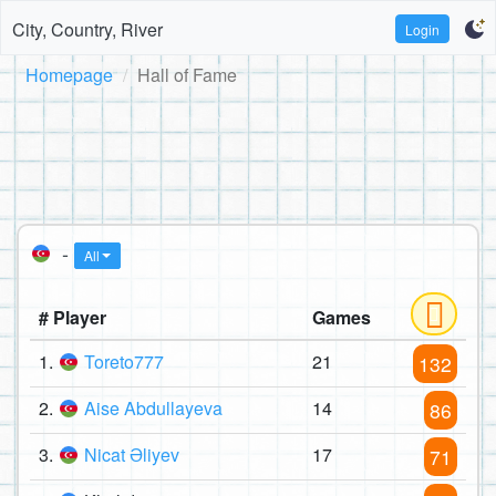
City, Country, River
Login
Homepage
Hall of Fame
-
All
# Player
Games
1.
Toreto777
21
132
2.
Aise Abdullayeva
14
86
3.
Nicat Əliyev
17
71