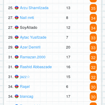
25.
Arzu Shamilzada
13
35
27.
Nail mr6
8
34
27.
SoyAliado
12
34
29.
Aytac Yusifzade
7
33
29.
Azer Demirli
20
33
31.
Ramazan.2000
17
32
31.
Rashid Abbaszade
16
32
31.
jazz☆
15
32
34.
Raşel
6
30
34.
biancag
17
30