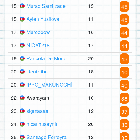
15.
Murad Samilzade
15
45
15.
Ayten Yusifova
11
45
17.
Muroooow
16
44
17.
NICAT218
17
44
19.
Panceta De Mono
20
43
20.
Deniz.ibo
18
40
20.
IPPO_MAKUNOCHİ
11
40
22.
Avarayam
10
38
23.
sigmaaaa
12
37
24.
nicat huseynli
20
36
25.
Santiago Ferreyra
12
35