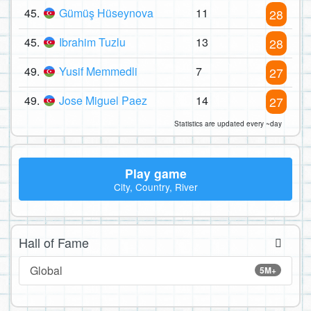
45.
Gümüş Hüseynova
11
28
45.
Ibrahim Tuzlu
13
28
49.
Yusif Memmedli
7
27
49.
Jose Miguel Paez
14
27
Statistics are updated every ~day
Play game
City, Country, River
Hall of Fame
Global
5M+