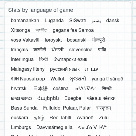
Stats by language of game
bamanankan
Luganda
SiSwati
پښتو
dansk
Xitsonga
অসমীয়া
gagana faa Samoa
vosa Vakaviti
føroyskt
bosanski
भोजपुरी
français
कश्मीरी
ਪੰਜਾਬੀ
slovenčina
पाऴि
Interlingua
हिन्दी
български език
Malagasy fiteny
русский язык
עברית
ꆈꌠ꒿ Nuosuhxop
Wollof
ગુજરાતી
yângâ tî sängö
hrvatski
日本語
čeština
ᓀᐦᐃᔭᐍᐏᐣ
सिन्धी
ພາສາລາວ
Հայերեն
Eʋegbe
чӑваш чӗлхи
Basa Sunda
Fulfulde, Pulaar, Pular
संस्कृतम्
euskara
தமிழ்
Reo Tahiti
Avañeẽ
Zulu
Limburgs
Davvisámegiella
ᐊᓂᔑᓈᐯᒧᐎᓐ