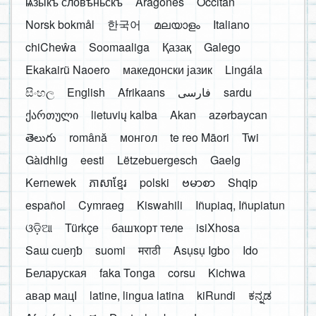
ѩзыкъ словѣньскъ
Aragonés
Occitan
Norsk bokmål
한국어
മലയാളം
Italiano
chiCheŵa
Soomaaliga
Қазақ
Galego
Ekakairũ Naoero
македонски јазик
Lingála
සිංහල
English
Afrikaans
فارسی
sardu
ქართული
lietuvių kalba
Akan
azərbaycan
తెలుగు
română
монгол
te reo Māori
Twi
Gàidhlig
eesti
Lëtzebuergesch
Gaelg
Kernewek
ភាសាខ្មែរ
polski
ဗမာစာ
Shqip
español
Cymraeg
Kiswahili
Iñupiaq, Iñupiatun
ଓଡ଼ିଆ
Türkçe
башҡорт теле
isiXhosa
Saɯ cueŋƅ
suomi
मराठी
Asụsụ Igbo
Ido
Беларуская
faka Tonga
corsu
Kichwa
авар мацӀ
latine, lingua latina
kiRundi
ಕನ್ನಡ