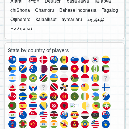
Afaraf
ትግርኛ
Deutsch
basa Jawa
татарча
chiShona
Chamoru
Bahasa Indonesia
Tagalog
Otjiherero
kalaallisut
aymar aru
Ελληνικά
Stats by country of players