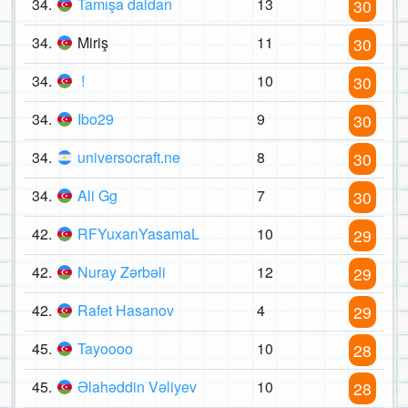
34.
Tamışa daldan
13
30
34.
Miriş
11
30
34.
!
10
30
34.
Ibo29
9
30
34.
universocraft.ne
8
30
34.
Ali Gg
7
30
42.
RFYuxarıYasamaL
10
29
42.
Nuray Zərbəli
12
29
42.
Rafet Hasanov
4
29
45.
Tayoooo
10
28
45.
Əlahəddin Vəliyev
10
28