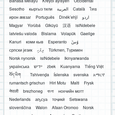
Bahasa Melayu
Kreyòl ayisyen
Occidental
Sesotho
кыргыз тили
العربية
Català
ไทย
ирон æвзаг
Português
Dinékʼehǰí
اردو
Magyar
Yorùbá
Gĩkũyũ
汉语
isiNdebele
latviešu valoda
Bislama
Volapük
Gaeilge
Kanuri
коми кыв
Esperanto
َوُسَ
српски језик
ދިވެހި
Türkmen, Түркмен
Norsk nynorsk
isiNdebele
Ikinyarwanda
українська
ייִדיש
zbek
Kuanyama
Tiếng Việt
བོད་ཡིག
Tshivenḓa
Íslenska
svenska
አማርኛ
rumantsch grischun
Hiri Motu
Malti
Frysk
नेपाली
brezhoneg
বাংলা
нохчийн мотт
Nederlands
аҧсуа
тоҷикӣ
Setswana
slovenščina
Walon
Afaan Oromoo
Norsk