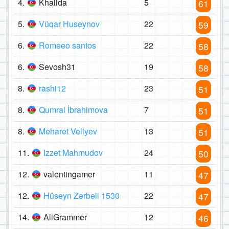
4.
Khalida
5
61
5.
Vüqar Huseynov
22
59
6.
Romeeo santos
22
58
6.
Sevosh31
19
58
8.
rashi12
23
51
8.
Qumral İbrahimova
7
51
8.
Meharet Veliyev
13
51
11.
Izzet Mahmudov
24
50
12.
valentingamer
11
47
12.
Hüseyn Zərbəli 1530
22
47
14.
AliGrammer
12
46