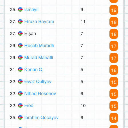
25.
İsmayıl
9
19
27.
Firuza Bayram
11
18
27.
Elşən
7
18
29.
Receb Muradlı
7
17
29.
Murad Manafli
7
17
31.
Kənan Q.
5
16
32.
Əvəz Quliyev
5
15
32.
Nihad Hesenov
6
15
32.
Fred
10
15
35.
İbrahim Qocayev
6
14