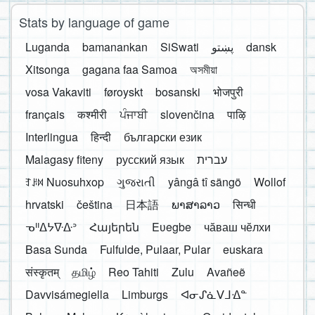
Stats by language of game
Luganda
bamanankan
SiSwati
پښتو
dansk
Xitsonga
gagana faa Samoa
অসমীয়া
vosa Vakaviti
føroyskt
bosanski
भोजपुरी
français
कश्मीरी
ਪੰਜਾਬੀ
slovenčina
पाऴि
Interlingua
हिन्दी
български език
Malagasy fiteny
русский язык
עברית
ꆈꌠ꒿ Nuosuhxop
ગુજરાતી
yângâ tî sängö
Wollof
hrvatski
čeština
日本語
ພາສາລາວ
सिन्धी
ᓀᐦᐃᔭᐍᐏᐣ
Հայերեն
Eʋegbe
чӑваш чӗлхи
Basa Sunda
Fulfulde, Pulaar, Pular
euskara
संस्कृतम्
தமிழ்
Reo Tahiti
Zulu
Avañeẽ
Davvisámegiella
Limburgs
ᐊᓂᔑᓈᐯᒧᐎᓐ