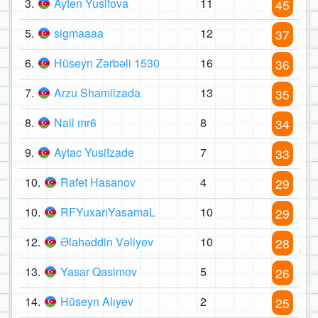
3.
Ayten Yusifova
11
45
5.
sigmaaaa
12
37
6.
Hüseyn Zərbəli 1530
16
36
7.
Arzu Shamilzada
13
35
8.
Nail mr6
8
34
9.
Aytac Yusifzade
7
33
10.
Rafet Hasanov
4
29
10.
RFYuxarıYasamaL
10
29
12.
Əlahəddin Vəliyev
10
28
13.
Yasar Qasimov
5
26
14.
Hüseyn Alıyev
2
25