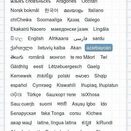
ѩзыкъ словѣньскъ
Aragonés
Occitan
Norsk bokmål
한국어
മലയാളം
Italiano
chiCheŵa
Soomaaliga
Қазақ
Galego
Ekakairũ Naoero
македонски јазик
Lingála
සිංහල
English
Afrikaans
فارسی
sardu
ქართული
lietuvių kalba
Akan
azərbaycan
తెలుగు
română
монгол
te reo Māori
Twi
Gàidhlig
eesti
Lëtzebuergesch
Gaelg
Kernewek
ភាសាខ្មែរ
polski
ဗမာစာ
Shqip
español
Cymraeg
Kiswahili
Iñupiaq, Iñupiatun
ଓଡ଼ିଆ
Türkçe
башҡорт теле
isiXhosa
Saɯ cueŋƅ
suomi
मराठी
Asụsụ Igbo
Ido
Беларуская
faka Tonga
corsu
Kichwa
авар мацӀ
latine, lingua latina
ಕನ್ನಡ
kiRundi