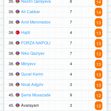
35.
Nəzrin Qarayeva
6
14
35.
Ali Cabbar
7
14
38.
Amil Memmedov
7
13
38.
Hajili
4
13
38.
FORZA NAPOLI
7
13
38.
Niko Qaziyev
7
13
38.
Miriyevv
4
13
38.
Gunel Kərim
4
13
38.
Nicat Adgzlv
3
13
45.
Şəms Musazadə
9
12
45.
Avarayam
3
12