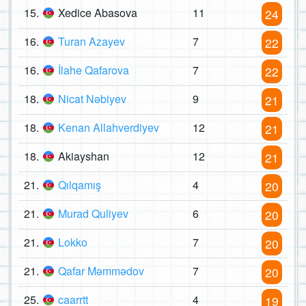
15.
Xedice Abasova
11
24
16.
Turan Azayev
7
22
16.
İlahe Qafarova
7
22
18.
Nicat Nəbiyev
9
21
18.
Kenan Allahverdiyev
12
21
18.
Akiayshan
12
21
21.
Qılqamış
4
20
21.
Murad Quliyev
6
20
21.
Lokko
7
20
21.
Qafar Məmmədov
7
20
25.
caarrtt
4
19