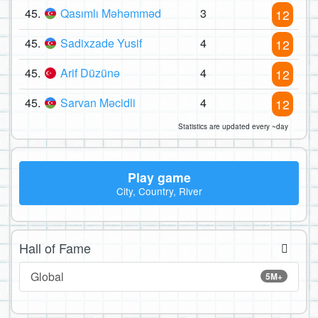
45.
Qasımlı Məhəmməd
3
12
45.
Sadixzade Yusif
4
12
45.
Arif Düzünə
4
12
45.
Sarvan Məcidli
4
12
Statistics are updated every ~day
Play game
City, Country, River
Hall of Fame
Global
5M+