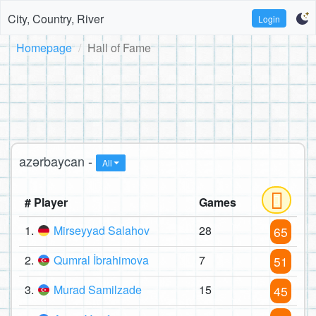
City, Country, River
Login
Homepage
Hall of Fame
azərbaycan -
All
# Player
Games
1.
Mirseyyad Salahov
28
65
2.
Qumral İbrahimova
7
51
3.
Murad Samilzade
15
45