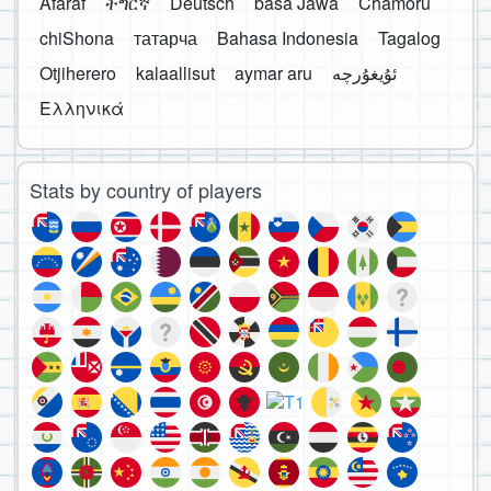
Afaraf
ትግርኛ
Deutsch
basa Jawa
Chamoru
chiShona
татарча
Bahasa Indonesia
Tagalog
Otjiherero
kalaallisut
aymar aru
Ελληνικά
Stats by country of players