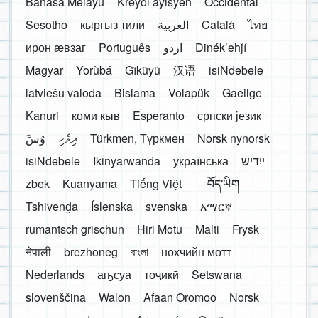
Bahasa Melayu
Kreyòl ayisyen
Occidental
Sesotho
кыргыз тили
العربية
Català
ไทย
ирон æвзаг
Português
اردو
Dinékʼehǰí
Magyar
Yorùbá
Gĩkũyũ
汉语
isiNdebele
latviešu valoda
Bislama
Volapük
Gaeilge
Kanuri
коми кыв
Esperanto
српски језик
َوُسَ
ދިވެހި
Türkmen, Түркмен
Norsk nynorsk
isiNdebele
Ikinyarwanda
українська
ייִדיש
zbek
Kuanyama
Tiếng Việt
བོད་ཡིག
Tshivenḓa
Íslenska
svenska
አማርኛ
rumantsch grischun
Hiri Motu
Malti
Frysk
नेपाली
brezhoneg
বাংলা
нохчийн мотт
Nederlands
аҧсуа
тоҷикӣ
Setswana
slovenščina
Walon
Afaan Oromoo
Norsk