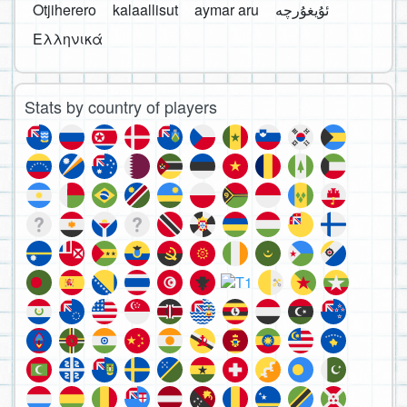
Otjiherero
kalaallisut
aymar aru
Ελληνικά
Stats by country of players