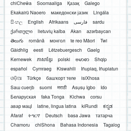
chiCheŵa
Soomaaliga
Қазақ
Galego
Ekakairũ Naoero
македонски јазик
Lingála
සිංහල
English
Afrikaans
فارسی
sardu
ქართული
lietuvių kalba
Akan
azərbaycan
తెలుగు
română
монгол
te reo Māori
Twi
Gàidhlig
eesti
Lëtzebuergesch
Gaelg
Kernewek
ភាសាខ្មែរ
polski
ဗမာစာ
Shqip
español
Cymraeg
Kiswahili
Iñupiaq, Iñupiatun
ଓଡ଼ିଆ
Türkçe
башҡорт теле
isiXhosa
Saɯ cueŋƅ
suomi
मराठी
Asụsụ Igbo
Ido
Беларуская
faka Tonga
Kichwa
corsu
авар мацӀ
latine, lingua latina
kiRundi
ಕನ್ನಡ
Afaraf
ትግርኛ
Deutsch
basa Jawa
татарча
Chamoru
chiShona
Bahasa Indonesia
Tagalog