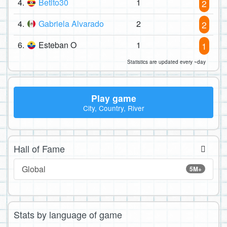
4.
Betito30
1
2
4.
Gabriela Alvarado
2
2
6.
Esteban O
1
1
Statistics are updated every ~day
Play game
City, Country, River
Hall of Fame
Global
5M+
Stats by language of game