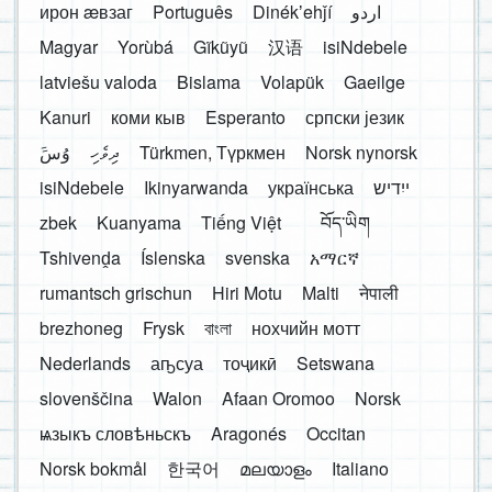
ирон æвзаг
Português
Dinékʼehǰí
اردو
Magyar
Yorùbá
Gĩkũyũ
汉语
isiNdebele
latviešu valoda
Bislama
Volapük
Gaeilge
Kanuri
коми кыв
Esperanto
српски језик
َوُسَ
ދިވެހި
Türkmen, Түркмен
Norsk nynorsk
isiNdebele
Ikinyarwanda
українська
ייִדיש
zbek
Kuanyama
Tiếng Việt
བོད་ཡིག
Tshivenḓa
Íslenska
svenska
አማርኛ
rumantsch grischun
Hiri Motu
Malti
नेपाली
brezhoneg
Frysk
বাংলা
нохчийн мотт
Nederlands
аҧсуа
тоҷикӣ
Setswana
slovenščina
Walon
Afaan Oromoo
Norsk
ѩзыкъ словѣньскъ
Aragonés
Occitan
Norsk bokmål
한국어
മലയാളം
Italiano