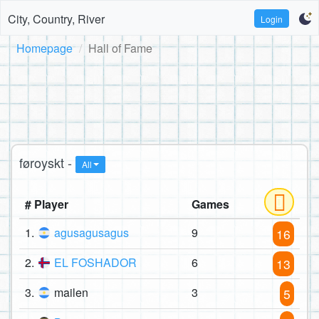
City, Country, River
Login
Homepage
Hall of Fame
føroyskt -
All
# Player
Games
1.
agusagusagus
9
16
2.
EL FOSHADOR
6
13
3.
mailen
3
5