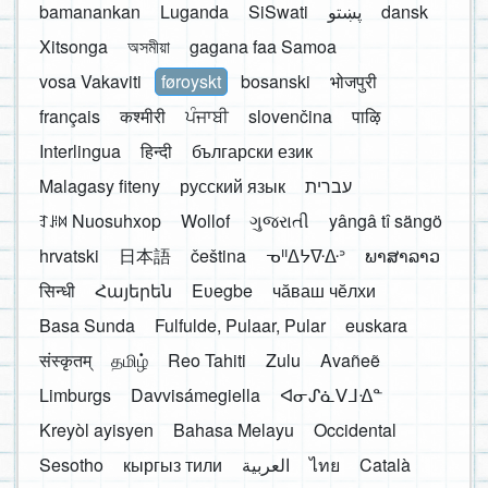
bamanankan
Luganda
SiSwati
پښتو
dansk
Xitsonga
অসমীয়া
gagana faa Samoa
vosa Vakaviti
føroyskt
bosanski
भोजपुरी
français
कश्मीरी
ਪੰਜਾਬੀ
slovenčina
पाऴि
Interlingua
हिन्दी
български език
Malagasy fiteny
русский язык
עברית
ꆈꌠ꒿ Nuosuhxop
Wollof
ગુજરાતી
yângâ tî sängö
hrvatski
日本語
čeština
ᓀᐦᐃᔭᐍᐏᐣ
ພາສາລາວ
सिन्धी
Հայերեն
Eʋegbe
чӑваш чӗлхи
Basa Sunda
Fulfulde, Pulaar, Pular
euskara
संस्कृतम्
தமிழ்
Reo Tahiti
Zulu
Avañeẽ
Limburgs
Davvisámegiella
ᐊᓂᔑᓈᐯᒧᐎᓐ
Kreyòl ayisyen
Bahasa Melayu
Occidental
Sesotho
кыргыз тили
العربية
ไทย
Català