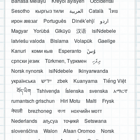
Bahasa Melayu
Kreyòl ayisyen
Occidental
Sesotho
кыргыз тили
العربية
Català
ไทย
ирон æвзаг
Português
Dinékʼehǰí
اردو
Magyar
Yorùbá
Gĩkũyũ
汉语
isiNdebele
latviešu valoda
Bislama
Volapük
Gaeilge
Kanuri
коми кыв
Esperanto
َوُسَ
српски језик
Türkmen, Түркмен
ދިވެހި
Norsk nynorsk
isiNdebele
Ikinyarwanda
українська
ייִדיש
zbek
Kuanyama
Tiếng Việt
བོད་ཡིག
Tshivenḓa
Íslenska
svenska
አማርኛ
rumantsch grischun
Hiri Motu
Malti
Frysk
नेपाली
brezhoneg
বাংলা
нохчийн мотт
Nederlands
аҧсуа
тоҷикӣ
Setswana
slovenščina
Walon
Afaan Oromoo
Norsk