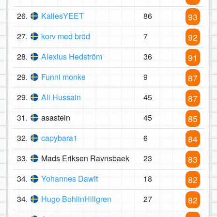
26.
KallesYEET
86
93
27.
korv med bröd
7
92
28.
Alexius Hedström
36
91
29.
Funni monke
9
87
29.
Ali Hussain
45
87
31.
asastein
45
85
32.
capybara1
6
84
33.
Mads Eriksen Ravnsbaek
23
83
34.
Yohannes Dawit
18
82
34.
Hugo BohlinHillgren
27
82