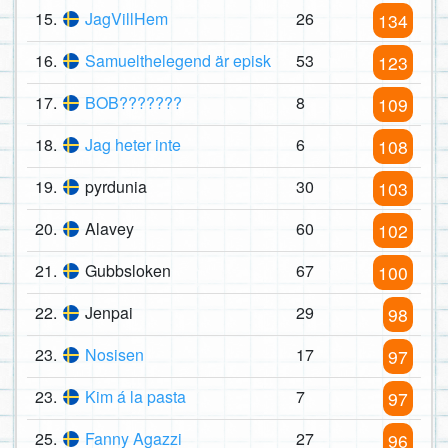
15.
JagVillHem
26
134
16.
Samuelthelegend är episk
53
123
17.
BOB???????
8
109
18.
Jag heter inte
6
108
19.
pyrdunia
30
103
20.
Alavey
60
102
21.
Gubbsloken
67
100
22.
Jenpai
29
98
23.
Nosisen
17
97
23.
Kim á la pasta
7
97
25.
Fanny Agazzi
27
96