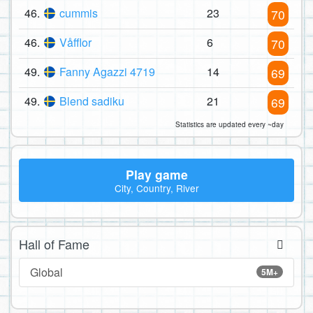
46.
cummis
23
70
46.
Våfflor
6
70
49.
Fanny Agazzi 4719
14
69
49.
Blend sadiku
21
69
Statistics are updated every ~day
Play game
City, Country, River
Hall of Fame
Global
5M+