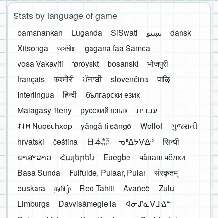
Stats by language of game
bamanankan
Luganda
SiSwati
پښتو
dansk
Xitsonga
অসমীয়া
gagana faa Samoa
vosa Vakaviti
føroyskt
bosanski
भोजपुरी
français
कश्मीरी
ਪੰਜਾਬੀ
slovenčina
पाऴि
Interlingua
हिन्दी
български език
Malagasy fiteny
русский язык
עברית
ꆈꌠ꒿ Nuosuhxop
yângâ tî sängö
Wollof
ગુજરાતી
hrvatski
čeština
日本語
ᓀᐦᐃᔭᐍᐏᐣ
सिन्धी
ພາສາລາວ
Հայերեն
Eʋegbe
чӑваш чӗлхи
Basa Sunda
Fulfulde, Pulaar, Pular
संस्कृतम्
euskara
தமிழ்
Reo Tahiti
Avañeẽ
Zulu
Limburgs
Davvisámegiella
ᐊᓂᔑᓈᐯᒧᐎᓐ