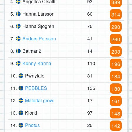
4.
Angelica Cisalli
93
389
5.
Hanna Larsson
60
314
6.
Hanna Sjögren
75
290
7.
Anders Persson
41
260
8.
Batman2
14
203
9.
Kenny-Karma
110
196
10.
Pwnytale
31
184
11.
PEBBLES
135
180
12.
Material growl
17
161
13.
Klorki
97
148
14.
Pnotus
25
142