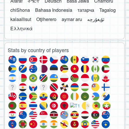
Afaraf
ትግርኛ
Deutsch
basa Jawa
Chamoru
chiShona
Bahasa Indonesia
татарча
Tagalog
kalaallisut
Otjiherero
aymar aru
Ελληνικά
Stats by country of players