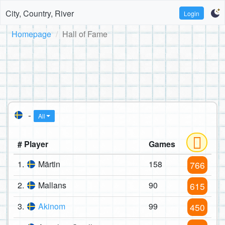
City, Country, River
Login
Homepage
Hall of Fame
-
All
# Player
Games
1.
Märtin
158
766
2.
Mallans
90
615
3.
Akinom
99
450