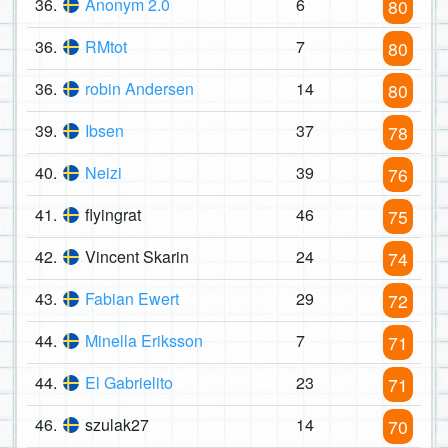
36.
Anonym 2.0
6
80
36.
RMtot
7
80
36.
robin Andersen
14
80
39.
Ibsen
37
78
40.
Neizi
39
76
41.
flyingrat
46
75
42.
Vincent Skarin
24
74
43.
Fabian Ewert
29
72
44.
Minella Eriksson
7
71
44.
El Gabrielito
23
71
46.
szulak27
14
70