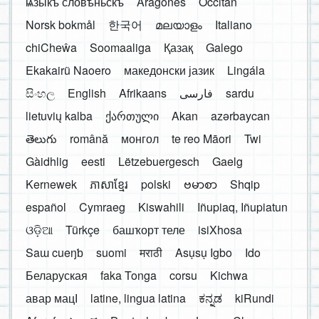
ѩзыкъ словѣньскъ
Aragonés
Occitan
Norsk bokmål
한국어
മലയാളം
Italiano
chiCheŵa
Soomaaliga
Қазақ
Galego
Ekakairũ Naoero
македонски јазик
Lingála
සිංහල
English
Afrikaans
فارسی
sardu
lietuvių kalba
ქართული
Akan
azərbaycan
తెలుగు
română
монгол
te reo Māori
Twi
Gàidhlig
eesti
Lëtzebuergesch
Gaelg
Kernewek
ភាសាខ្មែរ
polski
ဗမာစာ
Shqip
español
Cymraeg
Kiswahili
Iñupiaq, Iñupiatun
ଓଡ଼ିଆ
Türkçe
башҡорт теле
isiXhosa
Saɯ cueŋƅ
suomi
मराठी
Asụsụ Igbo
Ido
Беларуская
faka Tonga
corsu
Kichwa
авар мацӀ
latine, lingua latina
ಕನ್ನಡ
kiRundi