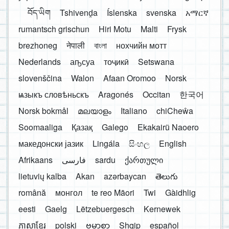
བོད་ཡིག
Tshivenḓa
Íslenska
svenska
አማርኛ
rumantsch grischun
Hiri Motu
Malti
Frysk
brezhoneg
नेपाली
বাংলা
нохчийн мотт
Nederlands
аҧсуа
тоҷикӣ
Setswana
slovenščina
Walon
Afaan Oromoo
Norsk
ѩзыкъ словѣньскъ
Aragonés
Occitan
한국어
Norsk bokmål
മലയാളം
Italiano
chiCheŵa
Soomaaliga
Қазақ
Galego
Ekakairũ Naoero
македонски јазик
Lingála
සිංහල
English
Afrikaans
فارسی
sardu
ქართული
lietuvių kalba
Akan
azərbaycan
తెలుగు
română
монгол
te reo Māori
Twi
Gàidhlig
eesti
Gaelg
Lëtzebuergesch
Kernewek
ភាសាខ្មែរ
polski
ဗမာစာ
Shqip
español