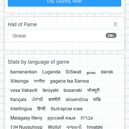
City, Country, River
Hall of Fame
Global
5M+
Stats by language of game
bamanankan
Luganda
SiSwati
پښتو
dansk
Xitsonga
অসমীয়া
gagana faa Samoa
vosa Vakaviti
føroyskt
bosanski
भोजपुरी
français
ਪੰਜਾਬੀ
कश्मीरी
slovenčina
पाऴि
Interlingua
हिन्दी
български език
Malagasy fiteny
русский язык
עברית
ꆈꌠ꒿ Nuosuhxop
Wollof
ગુજરાતી
hrvatski