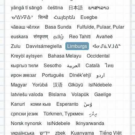
yângâ tî sängö
čeština
日本語
ພາສາລາວ
ᓀᐦᐃᔭᐍᐏᐣ
सिन्धी
Հայերեն
Eʋegbe
чӑваш чӗлхи
Basa Sunda
Fulfulde, Pulaar, Pular
euskara
संस्कृतम्
தமிழ்
Reo Tahiti
Avañeẽ
Zulu
Davvisámegiella
Limburgs
ᐊᓂᔑᓈᐯᒧᐎᓐ
Kreyòl ayisyen
Bahasa Melayu
Occidental
кыргыз тили
Sesotho
العربية
Català
ไทย
ирон æвзаг
Português
Dinékʼehǰí
اردو
Magyar
Yorùbá
汉语
Gĩkũyũ
isiNdebele
latviešu valoda
Bislama
Volapük
Gaeilge
Kanuri
коми кыв
Esperanto
َوُسَ
српски језик
Türkmen, Түркмен
ދިވެހި
Norsk nynorsk
isiNdebele
Ikinyarwanda
українська
ייִדיש
zbek
Kuanyama
Tiếng Việt