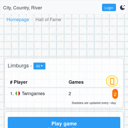
City, Country, River
Login
Homepage
Hall of Fame
Limburgs -
All
# Player
Games
1.
Twingames
2
2
Statistics are updated every ~day
Play game