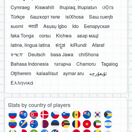
Cymraeg
Kiswahili
Iñupiaq, Iñupiatun
ଓଡ଼ିଆ
Türkçe
башҡорт теле
isiXhosa
Saɯ cueŋƅ
suomi
मराठी
Asụsụ Igbo
Ido
Беларуская
faka Tonga
corsu
Kichwa
авар мацӀ
latine, lingua latina
ಕನ್ನಡ
kiRundi
Afaraf
ትግርኛ
Deutsch
basa Jawa
chiShona
Bahasa Indonesia
татарча
Chamoru
Tagalog
Otjiherero
kalaallisut
aymar aru
Ελληνικά
Stats by country of players